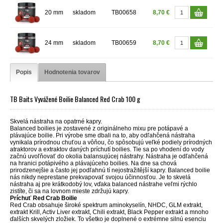
20 mm
skladom
TB00658
8,70 €
24 mm
skladom
TB00659
8,70 €
Popis
Hodnotenia tovarov
TB Baits Vyvážené Boilie Balanced Red Crab 100 g
Skvelá nástraha na opatrné kapry.
Balanced boilies je zostavené z originálneho mixu pre potápavé a
plávajúce boilie. Pri výrobe sme dbali na to, aby odľahčená nástraha
vynikala prírodnou chuťou a vôňou, čo spôsobujú veľké podiely prírodných
atraktorov a extraktov daných príchutí boilies. Tie sa po vhodení do vody
začnú uvoľňovať do okolia balansujúcej nástrahy. Nástraha je odľahčená
na hranici potápivého a plávajúceho boilies. Na dne sa chová
prirodzenejšie a často jej podľahnú tí nejostražitější kapry. Balanced boilie
nás nikdy neprestane prekvapovať svojou účinnosťou. Je to skvelá
nástraha aj pre krátkodobý lov, vďaka balanced nástrahe veľmi rýchlo
zistíte, či sa na lovnom mieste zdržujú kapry.
Príchuť Red Crab Boilie
Red Crab obsahuje široké spektrum aminokyselín, NHDC, GLM extrakt,
extrakt Krill, Activ Liver extrakt, Chili extrakt, Black Pepper extrakt a mnoho
ďalších skvelých zložiek. To všetko je doplnené o extrémne silnú esenciu