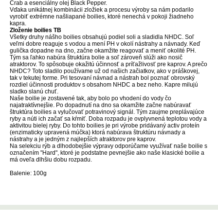
Crab a esenciálny olej Black Pepper.
Vďaka unikátnej kombinácii zložiek a procesu výroby sa nám podarilo
vyrobiť extrémne našliapané boilies, ktoré nenechá v pokoji žiadneho
kapra.
Zloženie boilies TB
Všetky druhy nášho boilies obsahujú podiel soli a sladidla NHDC. Soľ
veľmi dobre reaguje s vodou a mení PH v okolí nástrahy a návnady. Keď
gulička dopadne na dno, začne okamžite reagovať a meniť okolité PH.
Tým sa ľahko nabúra štruktúra bolie a soľ zároveň slúži ako nosič
atraktorov. To spôsobuje okažitú účinnosť a príťažlivosť pre kaprov. A prečo
NHDC? Toto sladilo používame už od našich začiatkov, ako v práškovej,
tak v tekutej forme. Pri tesovaní návnad a nástrah bol poznať obrovský
rozdiel účinnosti produktov s obsahom NHDC a bez neho. Kapre milujú
sladko slanú chuť.
Naše boilie je zostavené tak, aby bolo po vhodení do vody čo
najatraktívnejšie. Po dopadnutí na dno sa okamžite začne nabúravať
štruktúra boilies a vylučovať potravinový signál. Tým zaujme preplávajúce
ryby a núti ich začať sa kŕmiť. Doba rozpadu je ovplyvnená teplotou vody a
aktivitou bielej ryby. Do tohto boilies je pri výrobe pridávaný activ proteín
(enzimaticky upravená múčka) ktorá nabúrava štruktúru návnady a
nástrahy a je jedným z najlepších atraktorov pre kaprov.
Na selekciu rýb a dlhodobejšie výpravy odporúčame využívať naše boilie s
označením "Hard", ktoré je podstatne pevnejšie ako naše klasické boilie a
má oveľa dlhšiu dobu rozpadu.
Balenie: 100g