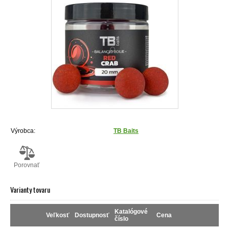
Výrobca:
TB Baits
Porovnať
Varianty tovaru
Katalógové
Veľkosť
Dostupnosť
Cena
číslo