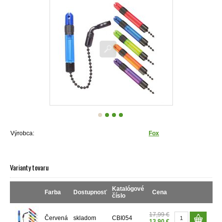
Výrobca:
Fox
Varianty tovaru
Katalógové
Farba
Dostupnosť
Cena
číslo
17,99 €
Červená
skladom
CBI054
13,90 €