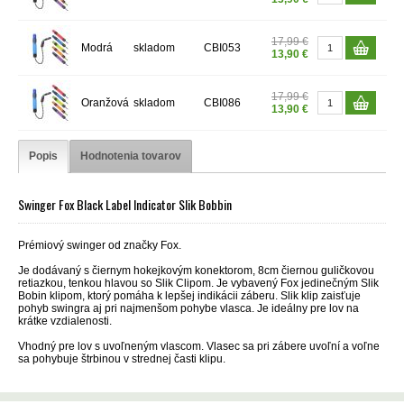
17,99 €
Modrá
skladom
CBI053
13,90 €
17,99 €
Oranžová
skladom
CBI086
13,90 €
Popis
Hodnotenia tovarov
Swinger Fox Black Label Indicator Slik Bobbin
Prémiový swinger od značky Fox.
Je dodávaný s čiernym hokejkovým konektorom, 8cm čiernou guličkovou
retiazkou, tenkou hlavou so Slik Clipom. Je vybavený Fox jedinečným Slik
Bobin klipom, ktorý pomáha k lepšej indikácii záberu. Slik klip zaisťuje
pohyb swingra aj pri najmenšom pohybe vlasca. Je ideálny pre lov na
krátke vzdialenosti.
Vhodný pre lov s uvoľneným vlascom. Vlasec sa pri zábere uvoľní a voľne
sa pohybuje štrbinou v strednej časti klipu.