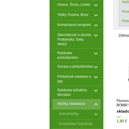
Háč
Vlasce, Šnúry, Lanká
Nos
Tašky, Puzdra, Boxy
Pri
Kempingový program
Starostlivosť o úlovok,
Zobra
Podberáky, Saky,
Vedrá
Rybárske
príslušenstvo
Sonary a príslušenstvo
Prívlačové nástrahy a
jigy
Rybárska bižutéria,
Montáže
Fluoro
Háčiky, Nadväzce
BOMB! 5
sklad
Jednoháčiky
od
1,80 €
Dvojháčiky,Trojháčiky