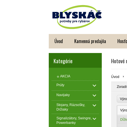
Úvod
Kamenná predajňa
Hosťo
Kategórie
Hotové 
☼ AKCIA
Úvod
Prúty
Zoradi
Navijaky
Výro
Stojany, Rázsošky,
Držiaky
Výr
Signalizátory, Swingre,
Dĺž
Powerbanky