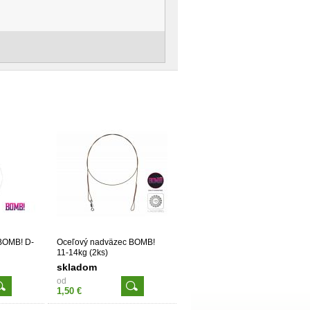
BOMB! D-
Oceľový nadväzec BOMB!
11-14kg (2ks)
skladom
od
1,50 €