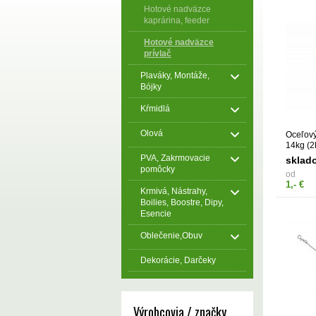
Hotové nadväzce
kaprárina, feeder
Hotové nadväzce
prívlač
Plaváky, Montáže,
Bójky
Kŕmidlá
Olová
Oceľov
14kg (2
PVA, Zakrmovacie
sklad
pomôcky
od
1,- €
Krmivá, Nástrahy,
Boilies, Boostre, Dipy,
Esencie
Oblečenie,Obuv
Dekorácie, Darčeky
Výrobcovia / značky