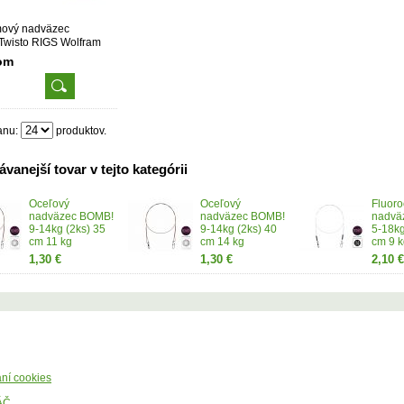
mový nadväzec
Twisto RIGS Wolfram
 (3ks)
om
anu:
produktov.
vanejší tovar v tejto kategórii
Oceľový
Oceľový
Fluor
nadväzec BOMB!
nadväzec BOMB!
nadvä
9-14kg (2ks) 35
9-14kg (2ks) 40
5-18kg
cm 11 kg
cm 14 kg
cm 9 k
1,30 €
1,30 €
2,10 €
ní cookies
ÁČ