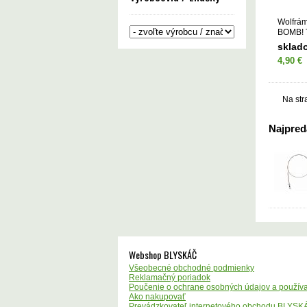
Wolfrá
BOMB! 
15-22kg
sklad
4,90 €
Na str
Najpredá
Webshop BLYSKÁČ
Všeobecné obchodné podmienky
Reklamačný poriadok
Poučenie o ochrane osobných údajov a používa
Ako nakupovať
Prevádzkovateľ internetového obchodu BLYSK