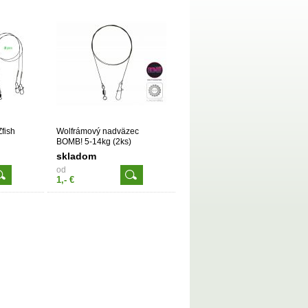
fish
Wolfrámový nadväzec
BOMB! 5-14kg (2ks)
skladom
od
1,- €