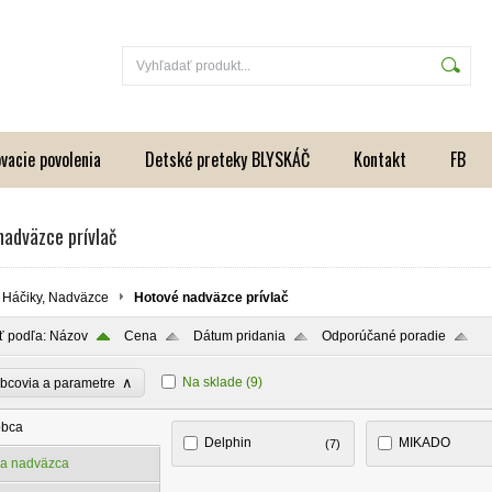
vacie povolenia
Detské preteky BLYSKÁČ
Kontakt
FB
nadväzce prívlač
Háčiky, Nadväzce
Hotové nadväzce prívlač
ť podľa:
Názov
Cena
Dátum pridania
Odporúčané poradie
∧
Na sklade
(9)
bcovia a parametre
obca
Delphin
MIKADO
(7)
ka nadväzca