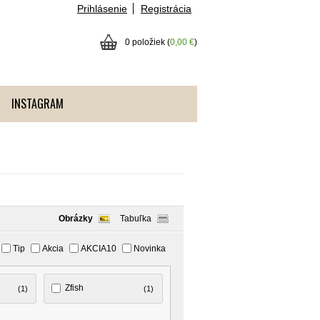
Prihlásenie
Registrácia
0 položiek (
0,00 €
)
INSTAGRAM
Obrázky
Tabuľka
Tip
Akcia
AKCIA10
Novinka
Zfish
(1)
(1)