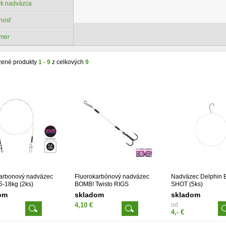
ik nadväzca
nosť
emer
zené produkty
1 - 9
z celkových
9
carbonový nadväzec
Fluorokarbónový nadväzec
Nadväzec Delphin 
-18kg (2ks)
BOMB! Twisto RIGS
SHOT (5ks)
Fluorocarbon 12kg (3ks)
om
skladom
skladom
4,10 €
od
4,- €