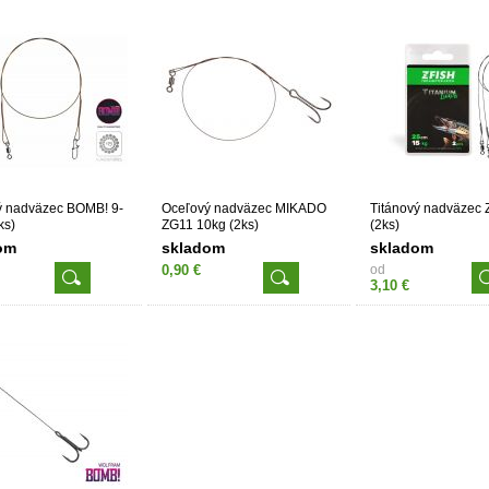
ý nadväzec BOMB! 9-
Oceľový nadväzec MIKADO
Titánový nadväzec Z
ks)
ZG11 10kg (2ks)
(2ks)
om
skladom
skladom
0,90 €
od
3,10 €