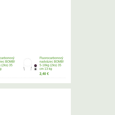
ocarbonový
Fluorocarbonový
zec BOMB!
nadväzec BOMB!
 (2ks) 35
5-18kg (2ks) 35
g
cm 13 kg
2,40 €