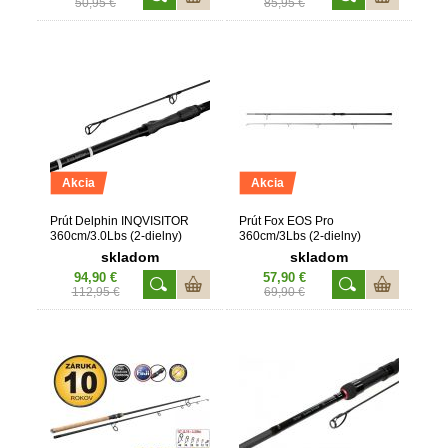
50,95 €
85,95 €
Akcia
Akcia
Prút Delphin INQVISITOR
Prút Fox EOS Pro
360cm/3.0Lbs (2-dielny)
360cm/3Lbs (2-dielny)
skladom
skladom
94,90 €
57,90 €
112,95 €
69,90 €