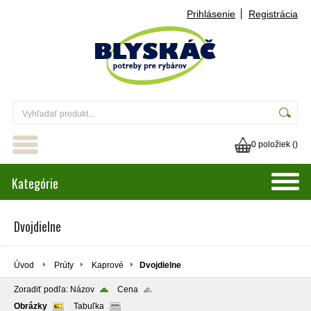
Prihlásenie
Registrácia
0 položiek (
)
Kategórie
Dvojdielne
Úvod
Prúty
Kaprové
Dvojdielne
Zoradiť podľa:
Názov
Cena
Obrázky
Tabuľka