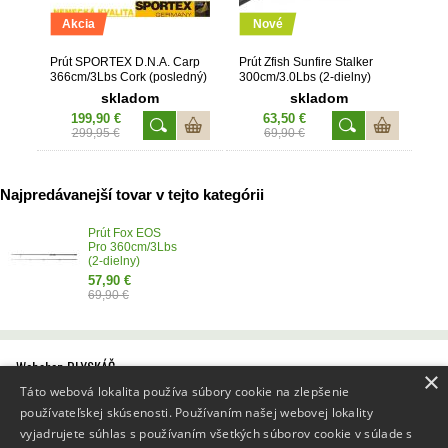
Akcia
Nové
Prút SPORTEX D.N.A. Carp
Prút Zfish Sunfire Stalker
366cm/3Lbs Cork (posledný)
300cm/3.0Lbs (2-dielny)
skladom
skladom
199,90 €
63,50 €
299,95 €
69,90 €
Najpredávanejší tovar v tejto kategórii
Prút Fox EOS
Pro 360cm/3Lbs
(2-dielny)
57,90 €
69,90 €
Webshop BLYSKÁČ
×
Všeobecné obchodné podmienky
Táto webová lokalita používa súbory cookie na zlepšenie
Reklamačný poriadok
používateľskej skúsenosti. Používaním našej webovej lokality
Poučenie o ochrane osobných údajov a používaní cookies
Ako nakupovať
vyjadrujete súhlas s používaním všetkých súborov cookie v súlade s
Prevádzkovateľ internetového obchodu BLYSKÁČ