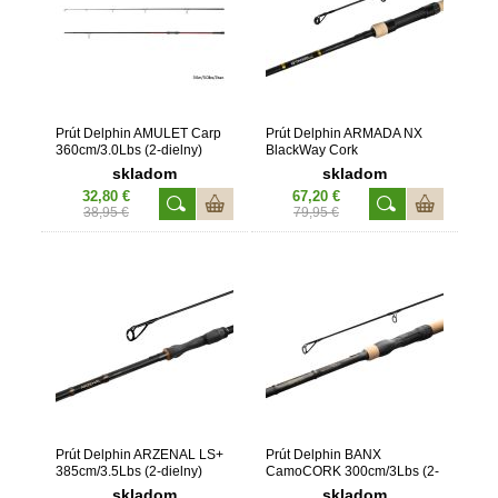
Prút Delphin AMULET Carp
Prút Delphin ARMADA NX
360cm/3.0Lbs (2-dielny)
BlackWay Cork
360cm/3.0Lbs (2-dielny)
skladom
skladom
32,80 €
67,20 €
38,95 €
79,95 €
Prút Delphin ARZENAL LS+
Prút Delphin BANX
385cm/3.5Lbs (2-dielny)
CamoCORK 300cm/3Lbs (2-
dielny)
skladom
skladom