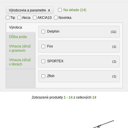
∧
Na sklade
(14)
Výrobcovia a parametre
Tip
Akcia
AKCIA10
Novinka
Výrobca
Delphin
(11)
Dĺžka prúta
Vrhacia záťaž
Fox
(1)
v gramoch
Vrhacia záťaž
SPORTEX
(1)
v librách
Zfish
(1)
Zobrazené produkty
1 - 14
z celkových
14