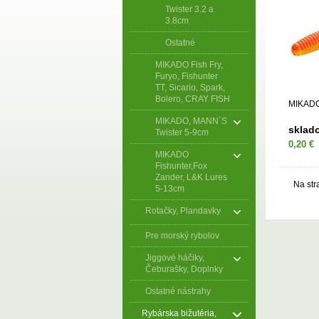
Twister 3.2 a
3.8cm
Ostatné
MIKADO Fish Fry,
Furyo, Fishunter
TT, Sicario, Spark,
Bolero, CRAY FISH
MIKADO 
MIKADO, MANN´S
sklad
Twister 5-9cm
0,20 €
MIKADO
Fishunter,Fox
Zander, L&K Lures
Na str
5-13cm
Rotačky, Plandavky
Pre morský rybolov
Jiggové háčiky,
Čeburašky, Doplnky
Ostatné nástrahy
Rybárska bižutéria,