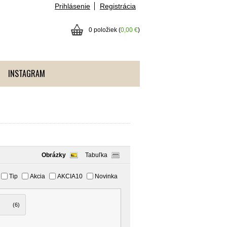
Prihlásenie
Registrácia
0 položiek (
0,00 €
)
INSTAGRAM
Obrázky
Tabuľka
Tip
Akcia
AKCIA10
Novinka
(6)