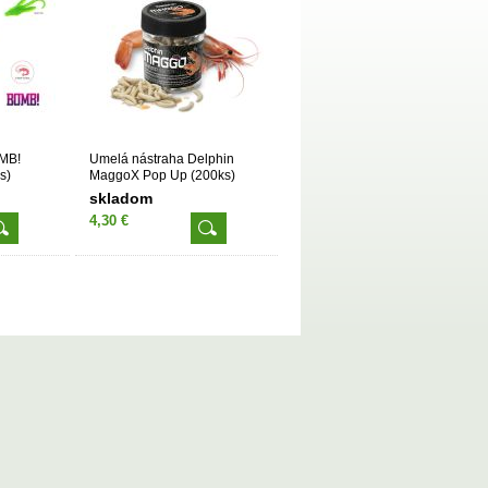
MB!
Umelá nástraha Delphin
s)
MaggoX Pop Up (200ks)
skladom
4,30 €