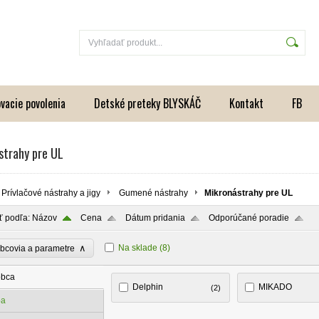
vacie povolenia
Detské preteky BLYSKÁČ
Kontakt
FB
strahy pre UL
Prívlačové nástrahy a jigy
Gumené nástrahy
Mikronástrahy pre UL
ť podľa:
Názov
Cena
Dátum pridania
Odporúčané poradie
∧
Na sklade
(8)
bcovia a parametre
obca
Delphin
MIKADO
(2)
ba