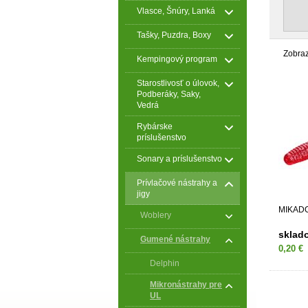
Vlasce, Šnúry, Lanká
Tašky, Puzdra, Boxy
Zobra
Kempingový program
Starostlivosť o úlovok,
Podberáky, Saky,
Vedrá
Rybárske
príslušenstvo
Sonary a príslušenstvo
Prívlačové nástrahy a
jigy
MIKADO 
Woblery
sklad
Gumené nástrahy
0,20 €
Delphin
Mikronástrahy pre
UL