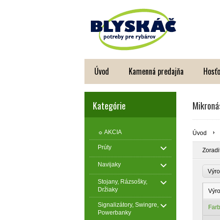
Úvod
Kamenná predajňa
Hosťo
Kategórie
Mikroná
☼ AKCIA
Úvod
Prúty
Zoradi
Navijaky
Výro
Stojany, Rázsošky,
Držiaky
Výr
Signalizátory, Swingre,
Far
Powerbanky