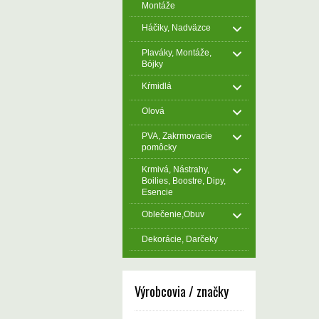
Montáže
Háčiky, Nadväzce
Plaváky, Montáže,
Bójky
Kŕmidlá
Olová
PVA, Zakrmovacie
pomôcky
Krmivá, Nástrahy,
Boilies, Boostre, Dipy,
Esencie
Oblečenie,Obuv
Dekorácie, Darčeky
Výrobcovia / značky