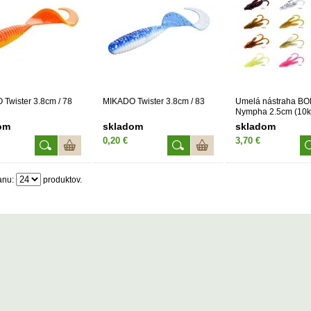
Twister 3.8cm / 78
MIKADO Twister 3.8cm / 83
Umelá nástraha BO
Nympha 2.5cm (10k
om
skladom
skladom
0,20 €
3,70 €
anu:
produktov.