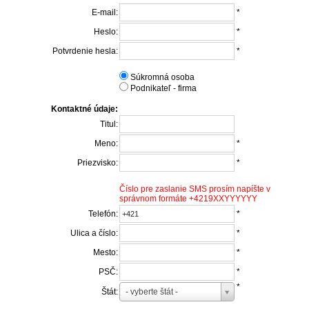
E-mail:
*
Heslo:
*
Potvrdenie hesla:
*
Súkromná osoba
Podnikateľ - firma
Kontaktné údaje:
Titul:
Meno:
*
Priezvisko:
*
Číslo pre zaslanie SMS prosím napíšte v
správnom formáte +4219XXYYYYYY
Telefón:
*
Ulica a číslo:
*
Mesto:
*
PSČ:
*
*
Štát:
- vyberte štát -