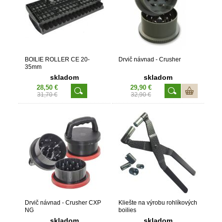
BOILIE ROLLER CE 20-
Drvič návnad - Crusher
35mm
skladom
skladom
28,50 €
29,90 €
31,70 €
32,90 €
Drvič návnad - Crusher CXP
Kliešte na výrobu rohlíkových
NG
boilies
skladom
skladom