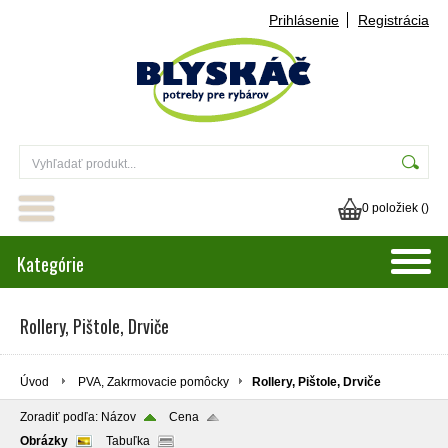
Prihlásenie
Registrácia
0 položiek (
)
Kategórie
Rollery, Pištole, Drviče
Úvod
PVA, Zakrmovacie pomôcky
Rollery, Pištole, Drviče
Zoradiť podľa:
Názov
Cena
Obrázky
Tabuľka