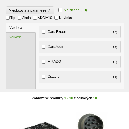
∧
Na sklade
(10)
Výrobcovia a parametre
Tip
Akcia
AKCIA10
Novinka
Výrobca
Carp Expert
(2)
Veľkosť
CarpZoom
(3)
MIKADO
(1)
Ostatné
(4)
Zobrazené produkty
1 - 10
z celkových
10