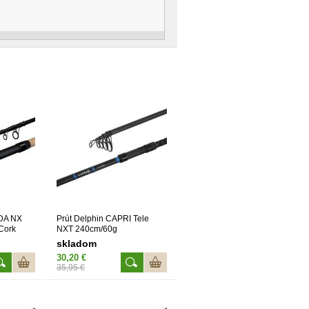
DA NX
Prút Delphin CAPRI Tele
Cork
NXT 240cm/60g
skladom
30,20 €
35,95 €