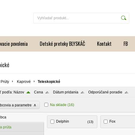
vacie povolenia
Detské preteky BLYSKÁČ
Kontakt
FB
pické
Prúty
Kaprové
Teleskopické
ť podľa:
Názov
Cena
Dátum pridania
Odporúčané poradie
∧
Na sklade
(16)
bcovia a parametre
obca
Delphin
Fox
(13)
a prúta