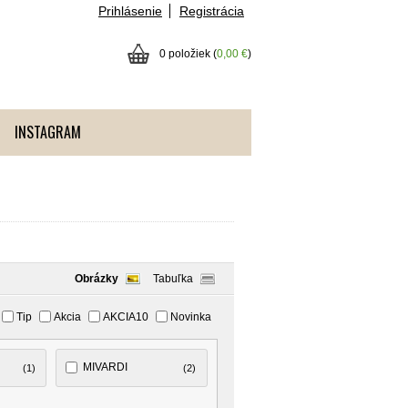
Prihlásenie
Registrácia
0 položiek (
0,00 €
)
INSTAGRAM
Obrázky
Tabuľka
Tip
Akcia
AKCIA10
Novinka
MIVARDI
(1)
(2)