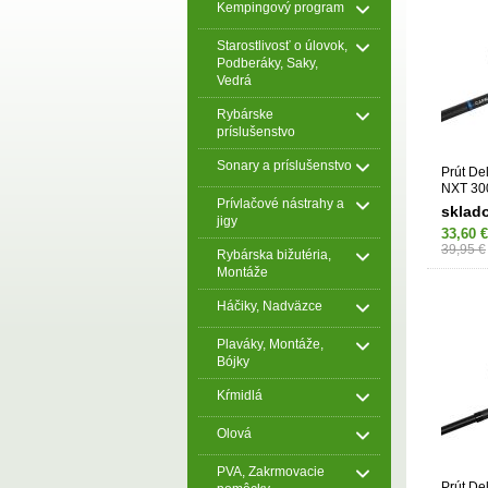
Kempingový program
Starostlivosť o úlovok,
Podberáky, Saky,
Vedrá
Rybárske
príslušenstvo
Sonary a príslušenstvo
Prút De
NXT 30
Prívlačové nástrahy a
sklad
jigy
33,60 €
39,95 €
Rybárska bižutéria,
Montáže
Háčiky, Nadväzce
Plaváky, Montáže,
Bójky
Kŕmidlá
Olová
PVA, Zakrmovacie
Prút D