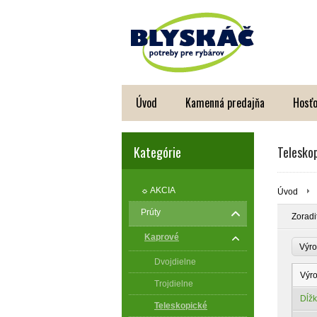
Úvod
Kamenná predajňa
Hosťo
Kategórie
Telesko
☼ AKCIA
Úvod
Prúty
Zoradi
Kaprové
Výro
Dvojdielne
Výr
Trojdielne
Dĺžk
Teleskopické