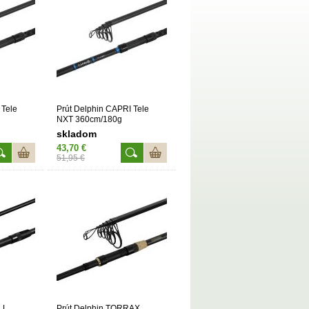
 Tele
Prút Delphin CAPRI Tele
NXT 360cm/180g
skladom
43,70 €
51,95 €
LL
Prút Delphin TORRAX