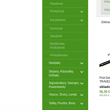
Vrha
Feedrové
Vrha
Prívlačové
Na plávanú
Zobra
Sumcové
Spodové
Muškárske,
Podľadové
Príslušenstvo
Navijaky
Stojany, Rázsošky,
Držiaky
Prút D
TRAVEL
Signalizátory, Swingre,
300cm/
sklad
Powerbanky
56,50 €
Vlasce, Šnúry, Lanká
66,95 €
Tašky, Puzdra, Boxy