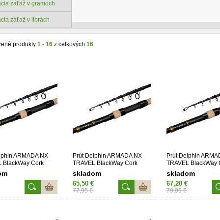
cia záťaž v gramoch
cia záťaž v librách
zené produkty
1 - 16
z celkových
16
elphin ARMADA NX
Prút Delphin ARMADA NX
Prút Delphin ARMA
 BlackWay Cork
TRAVEL BlackWay Cork
TRAVEL BlackWay 
3,0Lbs
330cm/3,0Lbs
360cm/3,0Lbs
om
skladom
skladom
65,50 €
67,20 €
77,95 €
79,95 €