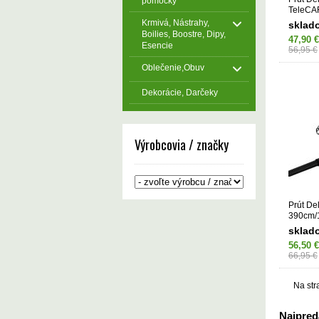
pomôcky
TeleCA
Krmivá, Nástrahy,
sklad
Boilies, Boostre, Dipy,
47,90 €
Esencie
56,95 €
Oblečenie,Obuv
Dekorácie, Darčeky
Výrobcovia / značky
Prút D
390cm/
sklad
56,50 €
66,95 €
Na str
Najpredá