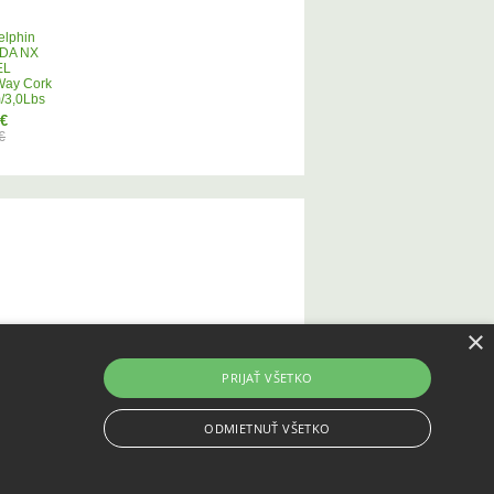
elphin
DA NX
EL
Way Cork
/3,0Lbs
 €
€
×
PRIJAŤ VŠETKO
ODMIETNUŤ VŠETKO
Tvorba e-shopov na prenájom - Atomer.sk