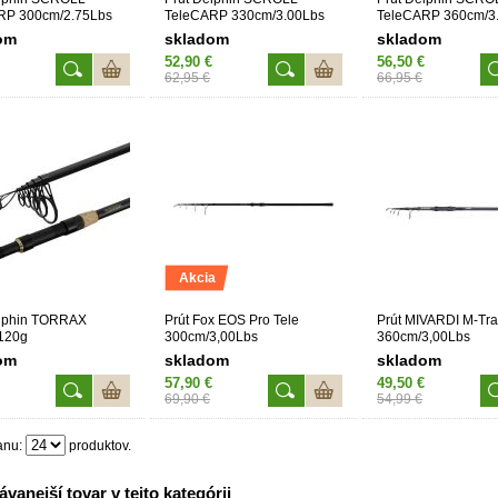
RP 300cm/2.75Lbs
TeleCARP 330cm/3.00Lbs
TeleCARP 360cm/3
om
skladom
skladom
52,90 €
56,50 €
62,95 €
66,95 €
Akcia
elphin TORRAX
Prút Fox EOS Pro Tele
Prút MIVARDI M-Tra
120g
300cm/3,00Lbs
360cm/3,00Lbs
om
skladom
skladom
57,90 €
49,50 €
69,90 €
54,99 €
anu:
produktov.
vanejší tovar v tejto kategórii