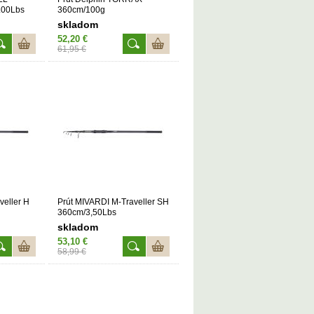
.00Lbs
360cm/100g
skladom
52,20 €
61,95 €
veller H
Prút MIVARDI M-Traveller SH
360cm/3,50Lbs
skladom
53,10 €
58,99 €