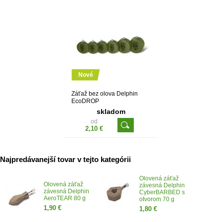
Nové
Záťaž bez olova Delphin
EcoDROP
skladom
od
2,10 €
Najpredávanejší tovar v tejto kategórii
Olovená záťaž
Olovená záťaž
závesná Delphin
závesná Delphin
CyberBARBED s
AeroTEAR 80 g
otvorom 70 g
1,90 €
1,80 €