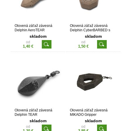
Olovená záťaž závesná
Olovená záťaž závesná
Delphin AeroTEAR
Delphin CyberBARBED s
otvorom
skladom
skladom
od
od
1,40 €
1,50 €
Olovená záťaž závesná
Olovená záťaž závesná
Delphin TEAR
MIKADO Gripper
skladom
skladom
od
od
1,30 €
3,95 €