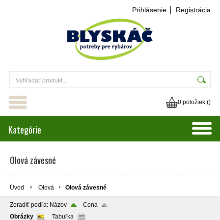
Prihlásenie
Registrácia
0 položiek (
)
Kategórie
Olová závesné
Úvod
Olová
Olová závesné
Zoradiť podľa:
Názov
Cena
Obrázky
Tabuľka