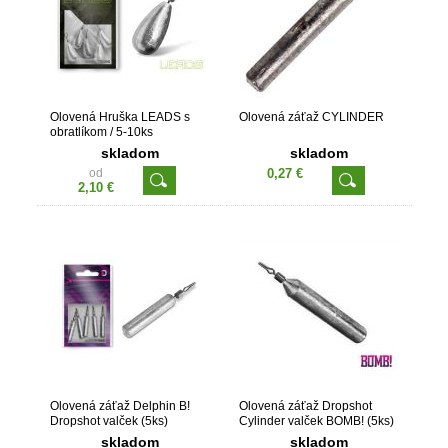
Olovená Hruška LEADS s
Olovená záťaž CYLINDER
obratlíkom / 5-10ks
skladom
skladom
od
0,27 €
2,10 €
Olovená záťaž Delphin B!
Olovená záťaž Dropshot
Dropshot valček (5ks)
Cylinder valček BOMB! (5ks)
skladom
skladom