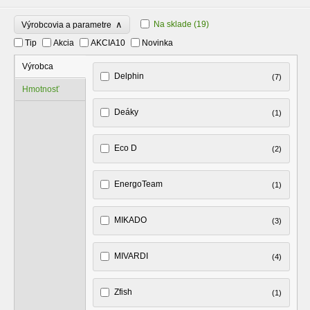
∧
Na sklade
(19)
Výrobcovia a parametre
Tip
Akcia
AKCIA10
Novinka
Výrobca
Delphin
(7)
Hmotnosť
Deáky
(1)
Eco D
(2)
EnergoTeam
(1)
MIKADO
(3)
MIVARDI
(4)
Zfish
(1)