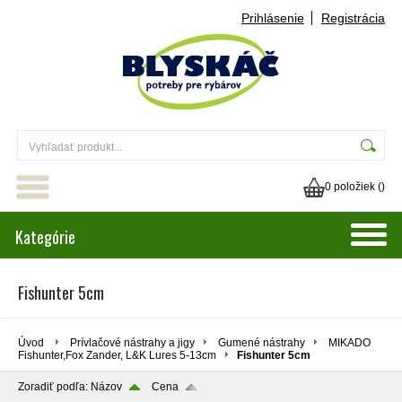
Prihlásenie
Registrácia
0 položiek (
)
Kategórie
Fishunter 5cm
Úvod
Prívlačové nástrahy a jigy
Gumené nástrahy
MIKADO
Fishunter,Fox Zander, L&K Lures 5-13cm
Fishunter 5cm
Zoradiť podľa:
Názov
Cena