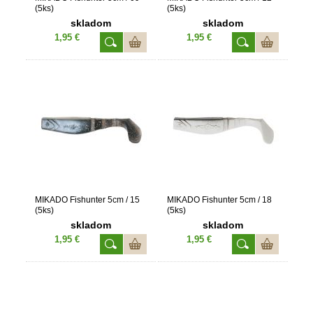
(5ks)
(5ks)
skladom
skladom
1,95 €
1,95 €
MIKADO Fishunter 5cm / 15
MIKADO Fishunter 5cm / 18
(5ks)
(5ks)
skladom
skladom
1,95 €
1,95 €