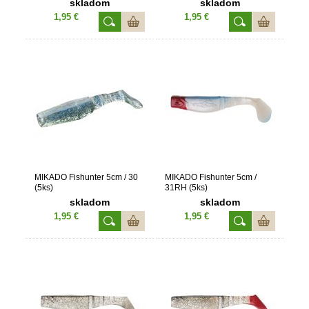
skladom
skladom
1,95 €
1,95 €
MIKADO Fishunter 5cm / 30
MIKADO Fishunter 5cm /
(5ks)
31RH (5ks)
skladom
skladom
1,95 €
1,95 €