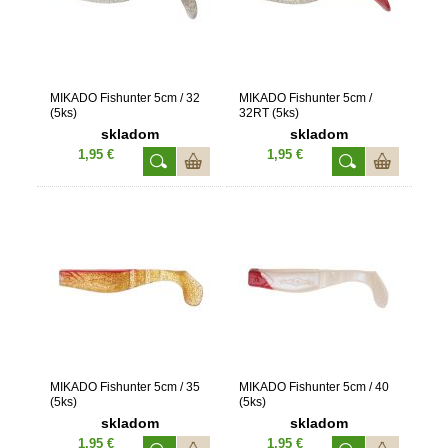
MIKADO Fishunter 5cm / 32
MIKADO Fishunter 5cm /
(5ks)
32RT (5ks)
skladom
skladom
1,95 €
1,95 €
MIKADO Fishunter 5cm / 35
MIKADO Fishunter 5cm / 40
(5ks)
(5ks)
skladom
skladom
1,95 €
1,95 €