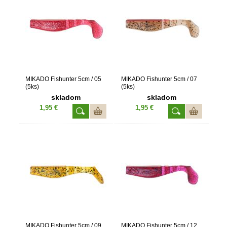
MIKADO Fishunter 5cm / 05
MIKADO Fishunter 5cm / 07
(5ks)
(5ks)
skladom
skladom
1,95 €
1,95 €
MIKADO Fishunter 5cm / 09
MIKADO Fishunter 5cm / 12