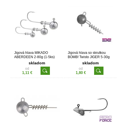
Jigová hlava MIKADO
Jigová hlava so skrutkou
ABERDEEN 2-80g (1-5ks)
BOMB! Twisto JIGER 5-30g
(3ks)
skladom
skladom
od
od
1,11 €
1,80 €