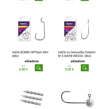
Háčik BOMB! OFFSpin Mini
Háčik na čeburašku Delphin
(8ks)
B! X-BARB WEEDL (8ks)
skladom
skladom
od
od
2,90 €
5,95 €