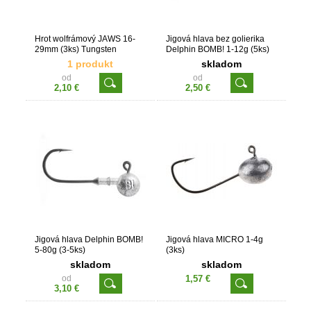
Hrot wolfrámový JAWS 16-
Jigová hlava bez golierika
29mm (3ks) Tungsten
Delphin BOMB! 1-12g (5ks)
1 produkt
skladom
od
od
2,10 €
2,50 €
Jigová hlava Delphin BOMB!
Jigová hlava MICRO 1-4g
5-80g (3-5ks)
(3ks)
skladom
skladom
od
1,57 €
3,10 €