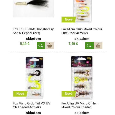
Nové
Fox FISH SNAX Dropshot Fry
Fox Micro Grub Mixed Colour
Salt N Pepper (2ks)
Lure Pack 4cm/8ks
skladom
skladom
5,19 €
7,49 €
Nové
Nové
Fox Micro Grub Tail MX UV
Fox Ultra UV Micro Critter
CP Loaded 4cm/4ks
Mixed Colour Loaded
5cm/4ks
skladom
skladom