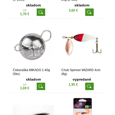
skladom
skladom
od
3,60 €
1,70 €
Čeburaška MIKADO 1-40g
Chub Spinner WIZARD 4cm
(5ks)
(8g)
skladom
vypredané
od
1,95 €
1,69 €