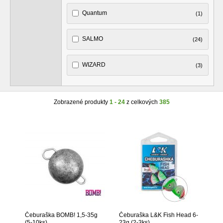
Quantum
(1)
SALMO
(24)
WIZARD
(3)
Zobrazené produkty
1 - 24
z celkových
385
Čeburaška BOMB! 1,5-35g
Čeburaška L&K Fish Head 6-
(5-10ks)
23g (2-3ks)