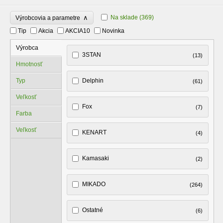
∧
Na sklade
(369)
Výrobcovia a parametre
Tip
Akcia
AKCIA10
Novinka
Výrobca
3STAN
(13)
Hmotnosť
Typ
Delphin
(61)
Veľkosť
Fox
(7)
Farba
Veľkosť
KENART
(4)
Kamasaki
(2)
MIKADO
(264)
Ostatné
(6)