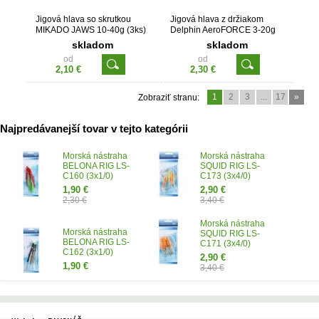
Jigová hlava so skrutkou
Jigová hlava z držiakom
MIKADO JAWS 10-40g (3ks)
Delphin AeroFORCE 3-20g
(5ks)
skladom
skladom
od
od
2,10 €
2,30 €
1
2
3
...
17
»
Zobraziť stranu:
Najpredávanejší tovar v tejto kategórii
Morská nástraha
Morská nástraha
BELONA RIG LS-
SQUID RIG LS-
C160 (3x1/0)
C173 (3x4/0)
1,90 €
2,90 €
2,30 €
3,40 €
Morská nástraha
Morská nástraha
SQUID RIG LS-
BELONA RIG LS-
C171 (3x4/0)
C162 (3x1/0)
2,90 €
1,90 €
3,40 €