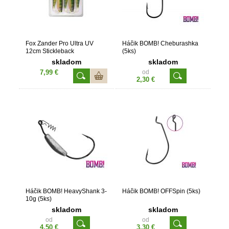
Fox Zander Pro Ultra UV
Háčik BOMB! Cheburashka
12cm Stickleback
(5ks)
skladom
skladom
7,99 €
od
2,30 €
Háčik BOMB! HeavyShank 3-
Háčik BOMB! OFFSpin (5ks)
10g (5ks)
skladom
skladom
od
od
4,50 €
3,30 €