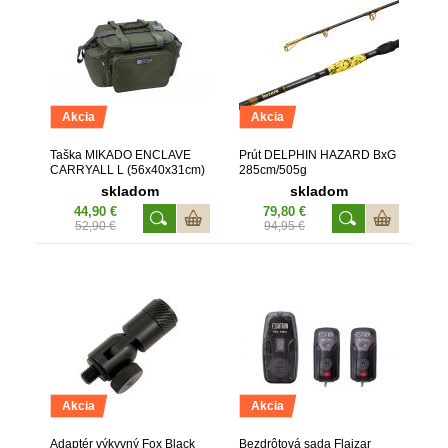
Akcia
Akcia
Taška MIKADO ENCLAVE
Prút DELPHIN HAZARD BxG
CARRYALL L (56x40x31cm)
285cm/505g
skladom
skladom
44,90 €
79,80 €
52,90 €
94,95 €
Akcia
Akcia
Adaptér výkyvný Fox Black
Bezdrôtová sada Flajzar