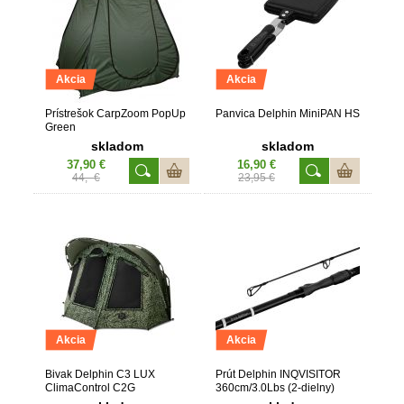
Akcia
Akcia
Prístrešok CarpZoom PopUp
Panvica Delphin MiniPAN HS
Green
skladom
skladom
37,90 €
16,90 €
44,- €
23,95 €
Akcia
Akcia
Bivak Delphin C3 LUX
Prút Delphin INQVISITOR
ClimaControl C2G
360cm/3.0Lbs (2-dielny)