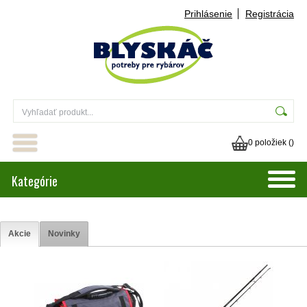
Prihlásenie
Registrácia
0 položiek (
)
Kategórie
Akcie
Novinky