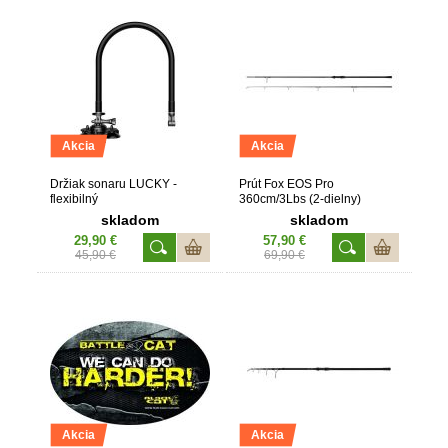
Akcia
Akcia
Držiak sonaru LUCKY -
Prút Fox EOS Pro
flexibilný
360cm/3Lbs (2-dielny)
skladom
skladom
29,90 €
57,90 €
45,90 €
69,90 €
Akcia
Akcia