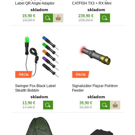
Label QR Angle Adaptor
CATFISH TX3 + RX Mini
skladom
skladom
19,90 €
239,90 €
23,99 €
295,90 €
Akcia
Akcia
Swinger Fox Black Label
Signalizátor Flajzar Fishtron
Stealth Bobbin
Feeder
skladom
skladom
13,90 €
39,90 €
17,48 €
51,90 €