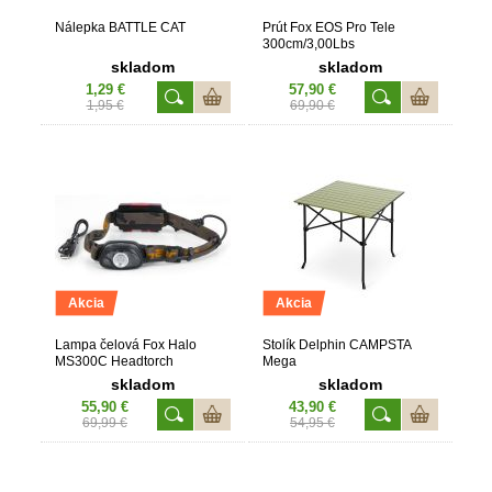
Nálepka BATTLE CAT
Prút Fox EOS Pro Tele
300cm/3,00Lbs
skladom
skladom
1,29 €
57,90 €
1,95 €
69,90 €
Akcia
Akcia
Lampa čelová Fox Halo
Stolík Delphin CAMPSTA
MS300C Headtorch
Mega
skladom
skladom
55,90 €
43,90 €
69,99 €
54,95 €