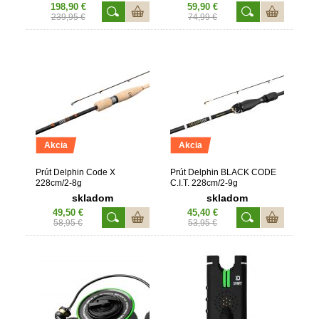
198,90 €
59,90 €
239,95 €
74,99 €
Akcia
Akcia
Prút Delphin Code X
Prút Delphin BLACK CODE
228cm/2-8g
C.I.T. 228cm/2-9g
skladom
skladom
49,50 €
45,40 €
58,95 €
53,95 €