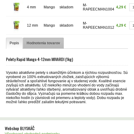
M-
4 mm
Mango
skladom
4,29 €
RAPEECMAN1004
M-
12 mm
Mango
skladom
4,29 €
RAPEECMAN1012
Popis
Hodnotenia tovarov
Pelety Rapid Mango 4-12mm MIVARDI (1kg)
Vysoko atraktívne pelety s okamžitým účinkom a rýchlou rozpustnosťou. Sú
vyrobené zo 100% extrudovaných zložiek, zaisťujúcich výbornú
stráviteľnosť a spoľahlivé fungovanie aj v studenej vode. Kvalitné esencie
zvyšujú ich atraktivitu. Už niekoľko minút po vhodení do vody začínajú
vytvárať atraktívny ľahko sfarbený, aromatizovaný oblak a uvoľňujú drobné
čiastočky do stĺpca. Vyznačujú sa pomerne krátkou dobou rozpadu max.
niekoľko hodín (v závislosti od priemeru a teploty vody). Dobu rozpadu je
možné ľahko predĺžiť zaliatím tekutými potravami.
Webshop BLYSKÁČ