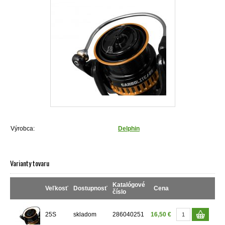
Výrobca:
Delphin
Varianty tovaru
Katalógové
Veľkosť
Dostupnosť
Cena
číslo
25S
skladom
286040251
16,50 €