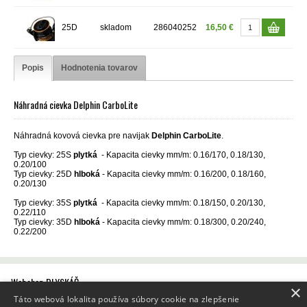
25D
skladom
286040252
16,50 €
Popis
Hodnotenia tovarov
Náhradná cievka Delphin CarboLite
Náhradná kovová cievka pre navijak
Delphin CarboLite
.
Typ cievky: 25S
plytká
- Kapacita cievky mm/m: 0.16/170, 0.18/130,
0.20/100
Typ cievky: 25D
hlboká
- Kapacita cievky mm/m: 0.16/200, 0.18/160,
0.20/130
Typ cievky: 35S
plytká
- Kapacita cievky mm/m: 0.18/150, 0.20/130,
0.22/110
Typ cievky: 35D
hlboká
- Kapacita cievky mm/m: 0.18/300, 0.20/240,
0.22/200
Webshop BLYSKÁČ
×
Všeobecné obchodné podmienky
Táto webová lokalita používa súbory cookie na zlepšenie
Reklamačný poriadok