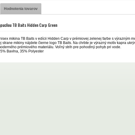
Hodnotenia tovarov
apucňou TB Baits Hidden Carp Green
nisex mikina TB Baits v edícii Hidden Carp v prémiovej zelenej farbe s výrazným m
 strane mikiny nájdete čierne logo TB Baits. Na chrbte je výrazný motív kapra ukr
moderného prémiového materiálu. Voľný strih pre pohodlný pohyb pri vode.
 65% Bavlna, 35% Polyester