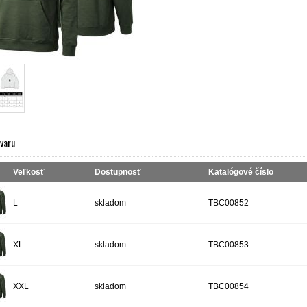
ovaru
Veľkosť
Dostupnosť
Katalógové číslo
L
skladom
TBC00852
XL
skladom
TBC00853
XXL
skladom
TBC00854