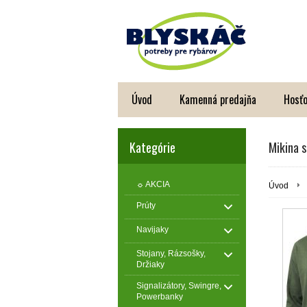
Úvod
Kamenná predajňa
Hosťo
Kategórie
Mikina 
☼ AKCIA
Úvod
Prúty
Navijaky
Stojany, Rázsošky,
Držiaky
Signalizátory, Swingre,
Powerbanky