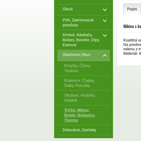
Olová
Popis
PVA, Zakrmovacie
Mikina s k
pomôcky
Krmivá, Nástrahy,
Boilies, Boostre, Dipy,
Kvalitná u
Na prednej
Esencie
mikinu z 
Materiál:
Oblečenie,Obuv
Prsačky, Čižmy,
Topánky
Rukavice, Čiapky,
Šatky, Ponožky
Okuliare, Hodinky,
Ostatné
Tričká, Mikiny,
Bundy, Nohavice,
Thermo
Dekorácie, Darčeky