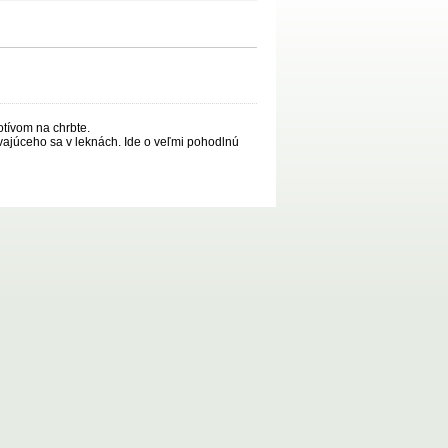
otívom na chrbte.
ývajúceho sa v leknách. Ide o veľmi pohodlnú