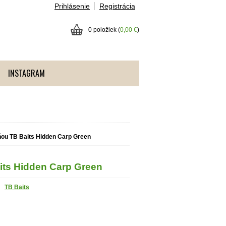
Prihlásenie
Registrácia
0 položiek (
0,00 €
)
INSTAGRAM
ňou TB Baits Hidden Carp Green
its Hidden Carp Green
TB Baits