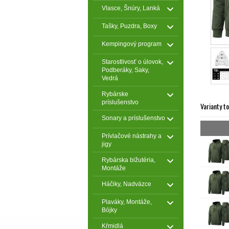
Vlasce, Šnúry, Lanká
Tašky, Puzdra, Boxy
Kempingový program
Starostlivosť o úlovok,
Podberáky, Saky,
Vedrá
Rybárske
príslušenstvo
Varianty t
Sonary a príslušenstvo
Prívlačové nástrahy a
jigy
Rybárska bižutéria,
Montáže
Háčiky, Nadväzce
Plaváky, Montáže,
Bójky
Kŕmidlá