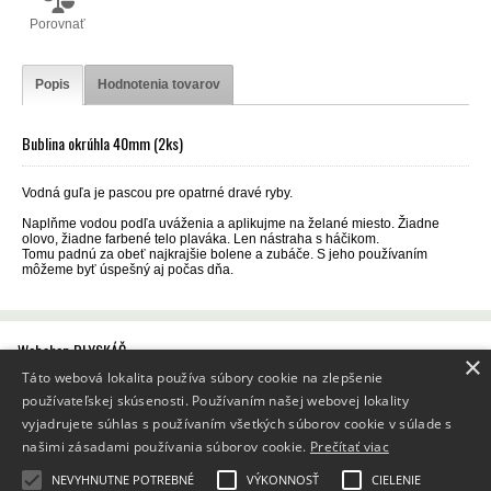
Porovnať
Popis
Hodnotenia tovarov
Bublina okrúhla 40mm (2ks)
Vodná guľa je pascou pre opatrné dravé ryby.
Naplňme vodou podľa uváženia a aplikujme na želané miesto. Žiadne
olovo, žiadne farbené telo plaváka. Len nástraha s háčikom.
Tomu padnú za obeť najkrajšie bolene a zubáče. S jeho používaním
môžeme byť úspešný aj počas dňa.
Webshop BLYSKÁČ
×
Všeobecné obchodné podmienky
Táto webová lokalita používa súbory cookie na zlepšenie
Reklamačný poriadok
používateľskej skúsenosti. Používaním našej webovej lokality
Poučenie o ochrane osobných údajov a používaní cookies
Ako nakupovať
vyjadrujete súhlas s používaním všetkých súborov cookie v súlade s
Prevádzkovateľ internetového obchodu BLYSKÁČ
našimi zásadami používania súborov cookie.
Prečítať viac
Odstúpenie od kúpnej zmluvy
Namietanie spracúvania osobných údajov
Odvolanie súhlasu so spracúvaním osobných údajov
NEVYHNUTNE POTREBNÉ
VÝKONNOSŤ
CIELENIE