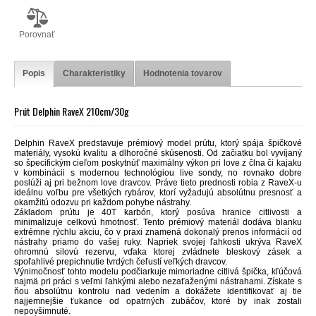
Porovnať
Popis
Charakteristiky
Hodnotenia tovarov
Prút Delphin RaveX 210cm/30g
Delphin RaveX predstavuje prémiový model prútu, ktorý spája špičkové
materiály, vysokú kvalitu a dlhoročné skúsenosti. Od začiatku bol vyvíjaný
so špecifickým cieľom poskytnúť maximálny výkon pri love z člna či kajaku
v kombinácii s modernou technológiou live sondy, no rovnako dobre
poslúži aj pri bežnom love dravcov. Práve tieto prednosti robia z RaveX-u
ideálnu voľbu pre všetkých rybárov, ktorí vyžadujú absolútnu presnosť a
okamžitú odozvu pri každom pohybe nástrahy.
Základom prútu je 40T karbón, ktorý posúva hranice citlivosti a
minimalizuje celkovú hmotnosť. Tento prémiový materiál dodáva blanku
extrémne rýchlu akciu, čo v praxi znamená dokonalý prenos informácií od
nástrahy priamo do vašej ruky. Napriek svojej ľahkosti ukrýva RaveX
ohromnú silovú rezervu, vďaka ktorej zvládnete bleskový zásek a
spoľahlivé prepichnutie tvrdých čeľustí veľkých dravcov.
Výnimočnosť tohto modelu podčiarkuje mimoriadne citlivá špička, kľúčová
najmä pri práci s veľmi ľahkými alebo nezaťaženými nástrahami. Získate s
ňou absolútnu kontrolu nad vedením a dokážete identifikovať aj tie
najjemnejšie ťukance od opatrných zubáčov, ktoré by inak zostali
nepovšimnuté.