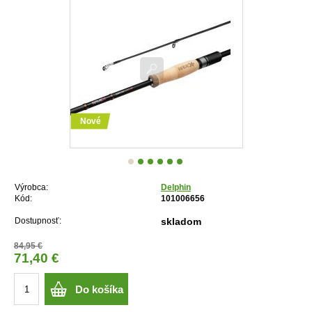
Nové
Výrobca:
Delphin
Kód:
101006656
Dostupnosť:
skladom
84,95 €
71,40 €
Do košíka