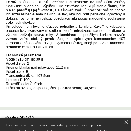
Pozdĺž celého blanku sú precízne rozmiestnené kvalitné očká značky
SeaGuide s odolnou výplňou. Tie efektívne redukujú trenie šnúry, čím
nielen predlžujú jej životnosť, ale zároveň zvyšujú presnosť vašich hodov.
Ich rozmiestnenie bolo navrhnuté tak, aby bol prút perfektne vyvážený a
dokázal rovnomerne rozložiť pôsobiacu silu počas náročného zdolávania
trofejných úlovkov.
Pri celodennom love je kľúčové pohodlie a komfort. RaveX je vybavený
ergonomicky tvarovaným sedlom, ktoré prirodzene padne do dlane a
výrazne znižuje únavu ruky. V kombinácií s použitým korkom navyše
vytvára veľmi efektný prvok. Spojenie špičkových komponentov, 40T
karbónu a pôsobivého dizajnu vytvorilo nástroj, ktorý po prvom nahodení
nebudete chcieť pustiť z ruky!
Technické parametre:
Model: 210 cm, do 30 g
Počet dielov: 2
Priemer blanku nad rukoväťou: 11,2mm
Počet očiek: 9
Transportná dĺžka: 107,5cm
Hmotnosť: 100g
Rukoväť: delená, Cork
Dĺžka rukoväte (od spodnej časti po stred sedla): 30,5cm
Webshop BLYSKÁČ
×
Všeobecné obchodné podmienky
Táto webová lokalita používa súbory cookie na zlepšenie
Reklamačný poriadok