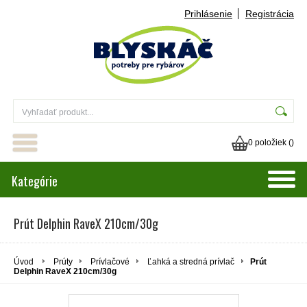
Prihlásenie
Registrácia
0 položiek (
)
Kategórie
Prút Delphin RaveX 210cm/30g
Úvod
Prúty
Prívlačové
Ľahká a stredná prívlač
Prút
Delphin RaveX 210cm/30g