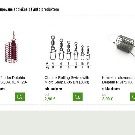
kupované spoločne s týmto produktom
 feeder Delphin
Obratlík Rolling Swivel with
Krmítko s olovenou
SQUARE M (20-
Micro Snap B-05 BN (10ks)
Delphin RiverSTIX
om
skladom
skladom
od
od
2,90 €
2,90 €