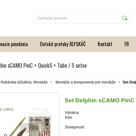
vacie povolenia
Detské preteky BLYSKÁČ
Kontakt
FB
phin sCAMO PinC + QuickS + Tube / 5 setov
Rybárska bižutéria, Montáže
Montáže a komponenty pre montáže
Set Del
Set Delphin sCAMO PinC +
Výrobca:
Kód:
Dostupnosť: