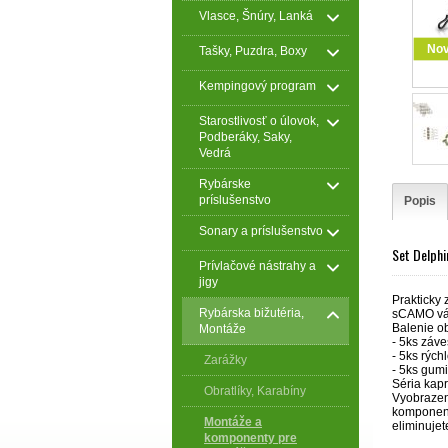
Vlasce, Šnúry, Lanká
No
Tašky, Puzdra, Boxy
Kempingový program
Starostlivosť o úlovok,
Podberáky, Saky,
Vedrá
Rybárske
príslušenstvo
Popis
Sonary a príslušenstvo
Set Delphi
Prívlačové nástrahy a
jigy
Prakticky 
Rybárska bižutéria,
sCAMO vám
Balenie o
Montáže
- 5ks záv
- 5ks rých
Zarážky
- 5ks gum
Séria kap
Obratlíky, Karabíny
Vyobrazeni
komponent
Montáže a
eliminujet
komponenty pre