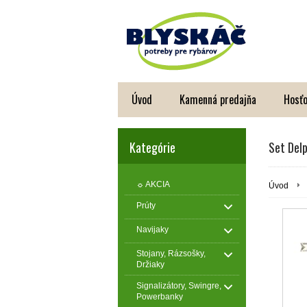
Úvod
Kamenná predajňa
Hosťo
Kategórie
Set Del
☼ AKCIA
Úvod
Prúty
Navijaky
Stojany, Rázsošky,
Držiaky
Signalizátory, Swingre,
Powerbanky