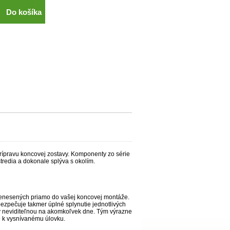
Do košíka
prípravu koncovej zostavy. Komponenty zo série
redia a dokonale splýva s okolím.
prenesených priamo do vašej koncovej montáže.
bezpečuje takmer úplné splynutie jednotlivých
y neviditeľnou na akomkoľvek dne. Tým výrazne
e k vysnívanému úlovku.