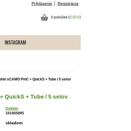
Prihlásenie
Registrácia
0 položiek (
0,00 €
)
INSTAGRAM
phin sCAMO PinC + QuickS + Tube / 5 setov
 QuickS + Tube / 5 setov
Delphin
101005895
skladom