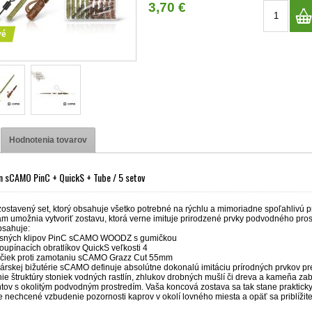
3,70 €
vé
Hodnotenia tovarov
n sCAMO PinC + QuickS + Tube / 5 setov
zostavený set, ktorý obsahuje všetko potrebné na rýchlu a mimoriadne spoľahlivú 
 umožnia vytvoriť zostavu, ktorá verne imituje prirodzené prvky podvodného prost
bsahuje:
esných klipov PinC sCAMO WOODZ s gumičkou
loupínacích obratlíkov QuickS veľkosti 4
ičiek proti zamotaniu sCAMO Grazz Cut 55mm
rárskej bižutérie sCAMO definuje absolútne dokonalú imitáciu prírodných prvkov 
e štruktúry stoniek vodných rastlín, zhlukov drobných mušlí či dreva a kameňa za
ov s okolitým podvodným prostredím. Vaša koncová zostava sa tak stane praktick
e nechcené vzbudenie pozornosti kaprov v okolí lovného miesta a opäť sa priblížit