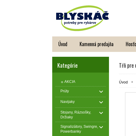
Úvod
Kamenná predajňa
Hosťo
Kategórie
Tŕň pre
☼ AKCIA
Úvod
Prúty
Navijaky
Stojany, Rázsošky,
Držiaky
Signalizátory, Swingre,
Powerbanky