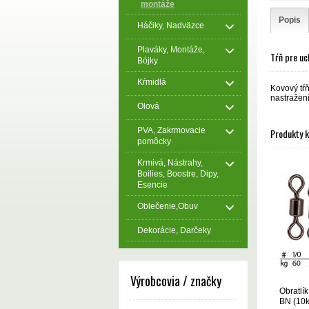
montáže
Popis
Háčiky, Nadväzce
Plaváky, Montáže,
Tŕň pre uc
Bójky
Kŕmidlá
Kovový tŕň
nastraženi
Olová
PVA, Zakrmovacie
Produkty 
pomôcky
Krmivá, Nástrahy,
Boilies, Boostre, Dipy,
Esencie
Oblečenie,Obuv
Dekorácie, Darčeky
Výrobcovia / značky
Obratlí
BN (10k