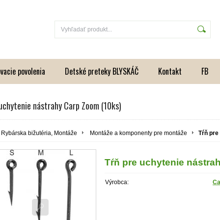
vacie povolenia
Detské preteky BLYSKÁČ
Kontakt
FB
 uchytenie nástrahy Carp Zoom (10ks)
Rybárska bižutéria, Montáže
Montáže a komponenty pre montáže
Tŕň pre
Tŕň pre uchytenie nástra
Výrobca:
Ca