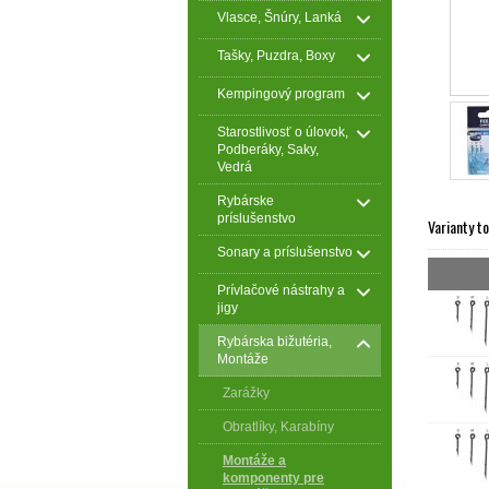
Vlasce, Šnúry, Lanká
Tašky, Puzdra, Boxy
Kempingový program
Starostlivosť o úlovok,
Podberáky, Saky,
Vedrá
Rybárske
príslušenstvo
Varianty t
Sonary a príslušenstvo
Prívlačové nástrahy a
jigy
Rybárska bižutéria,
Montáže
Zarážky
Obratlíky, Karabíny
Montáže a
komponenty pre