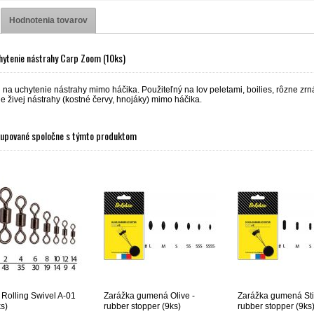
Hodnotenia tovarov
hytenie nástrahy Carp Zoom (10ks)
 na uchytenie nástrahy mimo háčika. Použiteľný na lov peletami, boilies, rôzne zrná (
e živej nástrahy (kostné červy, hnojáky) mimo háčika.
kupované spoločne s týmto produktom
k Rolling Swivel A-01
Zarážka gumená Olive -
Zarážka gumená Sti
s)
rubber stopper (9ks)
rubber stopper (9ks