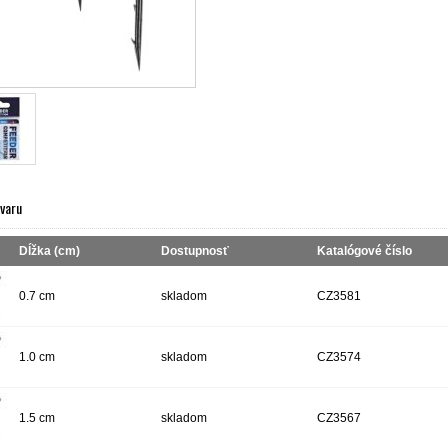
ovaru
Dĺžka (cm)
Dostupnosť
Katalógové číslo
0.7 cm
skladom
CZ3581
1.0 cm
skladom
CZ3574
1.5 cm
skladom
CZ3567