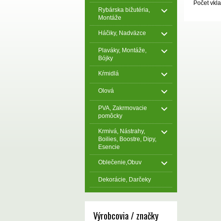
Počet vkla
Rybárska bižutéria,
Montáže
Háčiky, Nadväzce
Plaváky, Montáže,
Bójky
Kŕmidlá
Olová
PVA, Zakrmovacie
pomôcky
Krmivá, Nástrahy,
Boilies, Boostre, Dipy,
Esencie
Oblečenie,Obuv
Dekorácie, Darčeky
Výrobcovia / značky