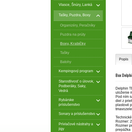
Vlasce, Šnúry, Lanká
Tašky, Puzdra, Boxy
Organizéry, Peračníky
Puzdra na prúty
Boxy, Krabičky
Tašky
Popis
Batohy
Kempingový program
Box Delph
Starostlivosť o úlovok,
Podberáky, Saky,
Delphin TB
Vedrá
uloženie n
Pod ním s
Rybárske
diel z pri
príslušenstvo
plastové p
tmavozele
Sonary a príslušenstvo
Technické
Rozmer: 2
Prívlačové nástrahy a
Rozmer pr
jigy
prepážka