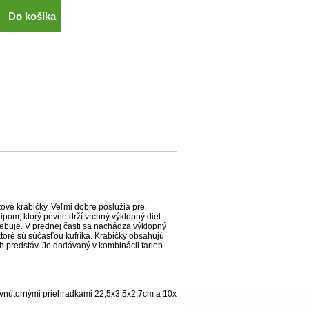
Do košíka
ové krabičky. Veľmi dobre poslúžia pre
pom, ktorý pevne drží vrchný výklopný diel.
rebuje. V prednej časti sa nachádza výklopný
toré sú súčasťou kufríka. Krabičky obsahujú
ch predstáv. Je dodávaný v kombinácii farieb
 vnútornými priehradkami 22,5x3,5x2,7cm a 10x