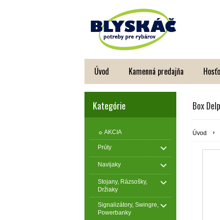
Úvod
Kamenná predajňa
Hosťo
Kategórie
Box Del
☼ AKCIA
Úvod
Prúty
Navijaky
Stojany, Rázsošky,
Držiaky
Signalizátory, Swingre,
Powerbanky