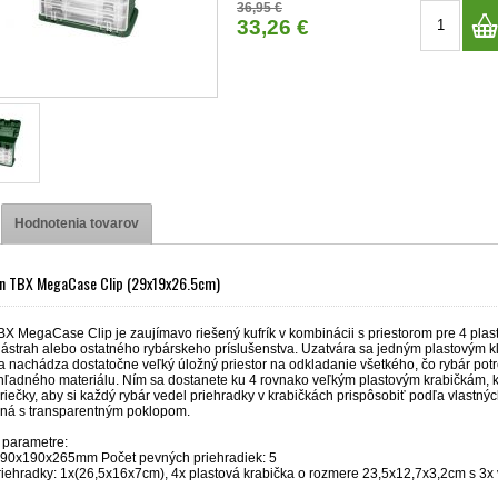
36,95 €
33,26 €
Hodnotenia tovarov
in TBX MegaCase Clip (29x19x26.5cm)
X MegaCase Clip je zaujímavo riešený kufrík v kombinácii s priestorom pre 4 plast
ástrah alebo ostatného rybárskeho príslušenstva. Uzatvára sa jedným plastovým kli
a nachádza dostatočne veľký úložný priestor na odkladanie všetkého, čo rybár pot
ehľadného materiálu. Ním sa dostanete ku 4 rovnako veľkým plastovým krabičkám, k
riečky, aby si každý rybár vedel priehradky v krabičkách prispôsobiť podľa vlastný
ná s transparentným poklopom.
 parametre:
90x190x265mm Počet pevných priehradiek: 5
iehradky: 1x(26,5x16x7cm), 4x plastová krabička o rozmere 23,5x12,7x3,2cm s 3x