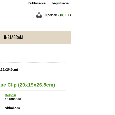
Prihlásenie
Registrácia
0 položiek (
0,00 €
)
INSTAGRAM
x19x26.5cm)
e Clip (29x19x26.5cm)
Delphin
101000686
skladom