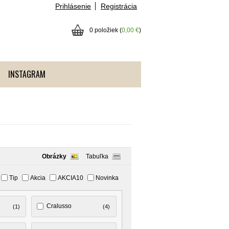
Prihlásenie
Registrácia
0 položiek (
0,00 €
)
INSTAGRAM
Obrázky
Tabuľka
Tip
Akcia
AKCIA10
Novinka
Cralusso
(1)
(4)