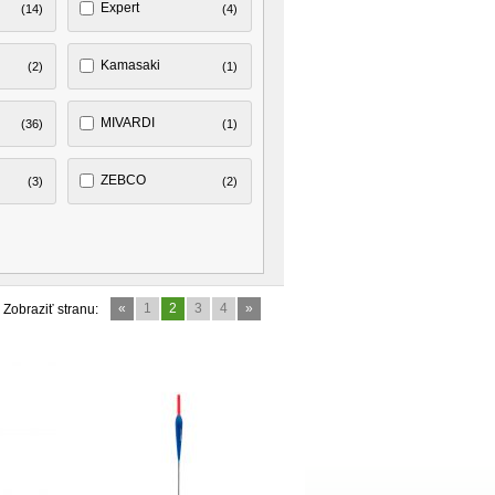
Expert
(14)
(4)
Kamasaki
(2)
(1)
MIVARDI
(36)
(1)
ZEBCO
(3)
(2)
«
1
2
3
4
»
Zobraziť stranu: