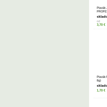
Plavák
PROFE
(2-8g)
sklad
od
3,70 €
Plavák
8g)
sklad
1,70 €