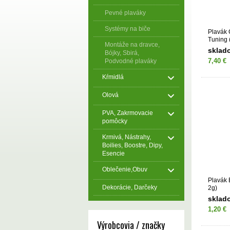
Pevné plaváky
Systémy na biče
Plavák 
Tuning 
Montáže na dravce,
sklad
Bójky, Sbirá,
7,40 €
Podvodné plaváky
Kŕmidlá
Olová
PVA, Zakrmovacie
pomôcky
Krmivá, Nástrahy,
Boilies, Boostre, Dipy,
Esencie
Oblečenie,Obuv
Plavák 
Dekorácie, Darčeky
2g)
sklad
1,20 €
Výrobcovia / značky