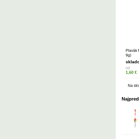
Plavák
9g)
sklad
od
1,60 €
Na str
Najpredá