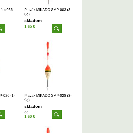
stém 036
Plavák MIKADO SMP-003 (3-
8g)
skladom
1,65 €
-026 (1-
Plavák MIKADO SMP-028 (3-
9g)
skladom
od
1,60 €