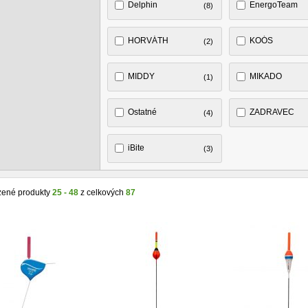
Delphin
EnergoTeam
(8)
HORVÁTH
KOÓS
(2)
MIDDY
MIKADO
(1)
Ostatné
ZADRAVEC
(4)
iBite
(3)
zené produkty
25 - 48
z celkových
87