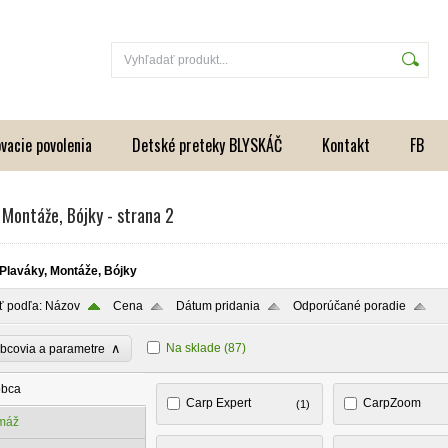
vacie povolenia
Detské preteky BLYSKÁČ
Kontakt
FB
 Montáže, Bójky - strana 2
Plaváky, Montáže, Bójky
ť podľa:
Názov
Cena
Dátum pridania
Odporúčané poradie
∧
Na sklade
(87)
bcovia a parametre
obca
Carp Expert
CarpZoom
(1)
máž