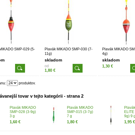
 MIKADO SMP-029 (5-
Plavák MIKADO SMP-030 (7-
Plavák MIKADO SMP
11g)
4g)
om
skladom
skladom
od
1,30 €
1,80 €
anu:
produktov.
vanejší tovar v tejto kategórii - strana 2
Plavák MIKADO
Plavák MIKADO
Plavá
SMP-028 (3-9g)
SMP-015 (3-7g)
ELITE 
3 g
7 g
9g) 9 
1,60 €
1,80 €
1,95 €