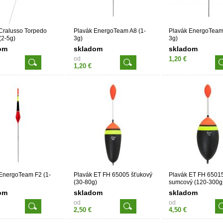
Cralusso Torpedo
Plavák EnergoTeam A8 (1-
Plavák EnergoTeam
(2-5g)
3g)
3g)
om
skladom
skladom
od
1,20 €
1,20 €
EnergoTeam F2 (1-
Plavák ET FH 65005 šťukový
Plavák ET FH 6501
(30-80g)
sumcový (120-300g
om
skladom
skladom
od
od
2,50 €
4,50 €