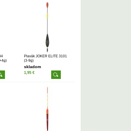
34
Plavák JOKER ELITE 3101
5+4g)
(3-9g)
skladom
1,95 €