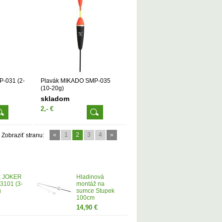
-031 (2-
Plavák MIKADO SMP-035
(10-20g)
skladom
2,- €
«
1
2
3
4
»
Zobraziť stranu:
k JOKER
Hladinová
3101 (3-
montáž na
g
sumce Stupek
100cm
14,90 €