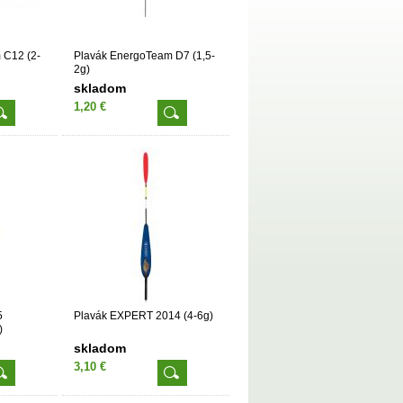
 C12 (2-
Plavák EnergoTeam D7 (1,5-
2g)
skladom
1,20 €
5
Plavák EXPERT 2014 (4-6g)
)
skladom
3,10 €