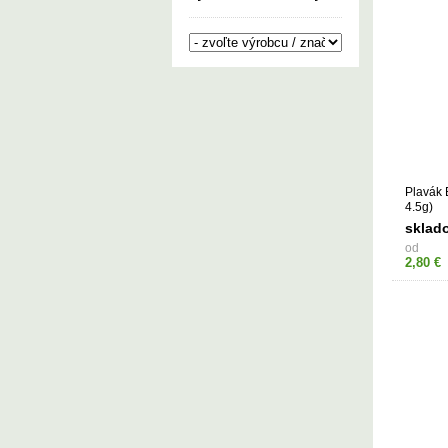
Plavák 
4.5g)
sklad
od
2,80 €