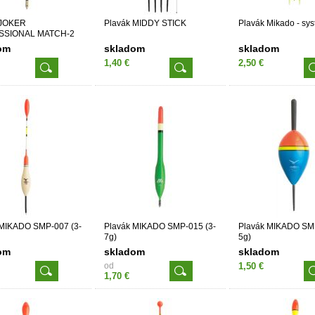
 JOKER
Plavák MIDDY STICK
Plavák Mikado - sy
SSIONAL MATCH-2
om
skladom
skladom
1,40 €
2,50 €
 MIKADO SMP-007 (3-
Plavák MIKADO SMP-015 (3-
Plavák MIKADO SMP
7g)
5g)
om
skladom
skladom
od
1,50 €
1,70 €