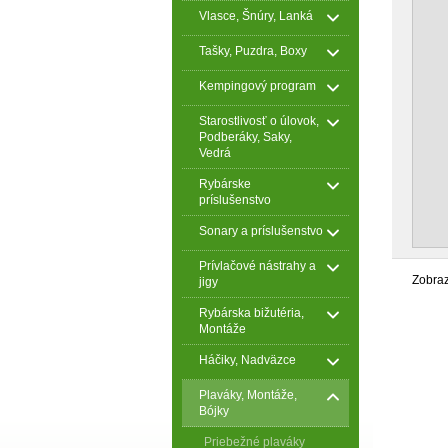
Vlasce, Šnúry, Lanká
Tašky, Puzdra, Boxy
Kempingový program
Starostlivosť o úlovok,
Podberáky, Saky,
Vedrá
Rybárske
príslušenstvo
Sonary a príslušenstvo
Prívlačové nástrahy a
Zobra
jigy
Rybárska bižutéria,
Montáže
Háčiky, Nadväzce
Plaváky, Montáže,
Bójky
Priebežné plaváky