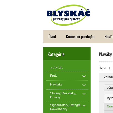
Úvod
Kamenná predajňa
Hosťo
Kategórie
Plaváky,
☼ AKCIA
Úvod
Prúty
Zoradi
Navijaky
Výro
Stojany, Rázsošky,
Držiaky
Výr
Signalizátory, Swingre,
Gra
Powerbanky