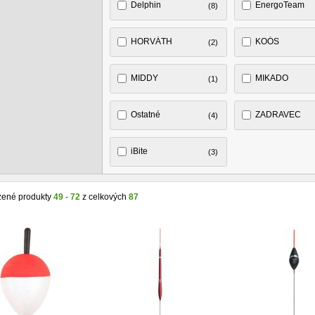
Delphin
EnergoTeam
(8)
HORVÁTH
KOÓS
(2)
MIDDY
MIKADO
(1)
Ostatné
ZADRAVEC
(4)
iBite
(3)
zené produkty
49 - 72
z celkových
87