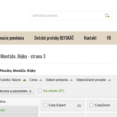
vacie povolenia
Detské preteky BLYSKÁČ
Kontakt
FB
 Montáže, Bójky - strana 3
Plaváky, Montáže, Bójky
ť podľa:
Názov
Cena
Dátum pridania
Odporúčané poradie
∧
Na sklade
(87)
bcovia a parametre
obca
Carp Expert
CarpZoom
(1)
máž