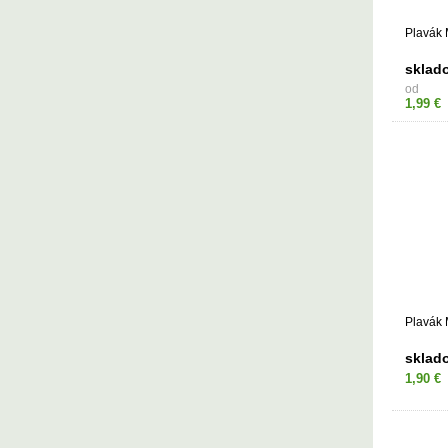
Plavák 
sklad
od
1,99 €
Plavák 
sklad
1,90 €