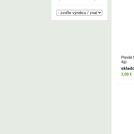
Plavák
4g)
sklad
3,09 €