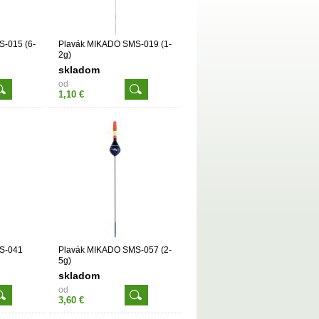
-015 (6-
Plavák MIKADO SMS-019 (1-
2g)
skladom
od
1,10 €
S-041
Plavák MIKADO SMS-057 (2-
5g)
skladom
od
3,60 €