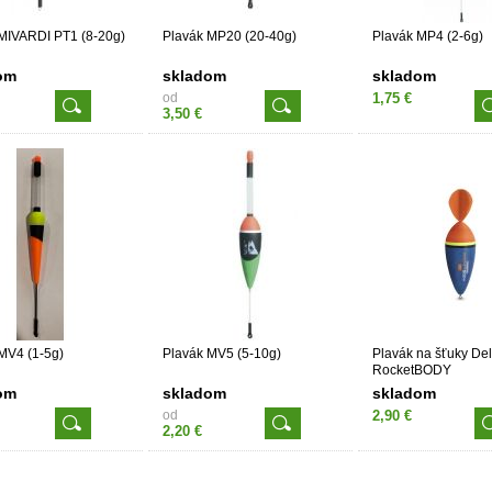
MIVARDI PT1 (8-20g)
Plavák MP20 (20-40g)
Plavák MP4 (2-6g)
om
skladom
skladom
od
1,75 €
3,50 €
MV4 (1-5g)
Plavák MV5 (5-10g)
Plavák na šťuky De
RocketBODY
om
skladom
skladom
od
2,90 €
2,20 €