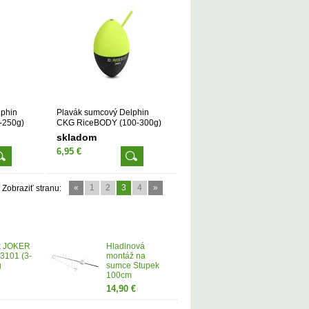
lphin
Plavák sumcový Delphin
-250g)
CKG RiceBODY (100-300g)
skladom
6,95 €
«
1
2
3
4
»
Zobraziť stranu:
k JOKER
Hladinová
3101 (3-
montáž na
g
sumce Stupek
100cm
14,90 €