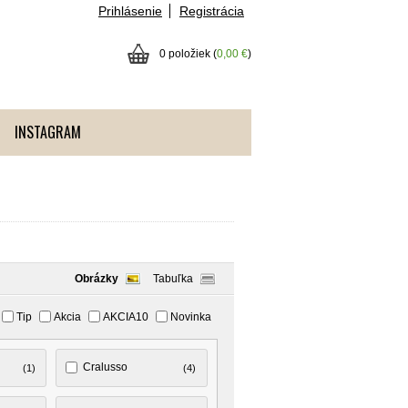
Prihlásenie
Registrácia
0 položiek (
0,00 €
)
INSTAGRAM
Obrázky
Tabuľka
Tip
Akcia
AKCIA10
Novinka
Cralusso
(1)
(4)