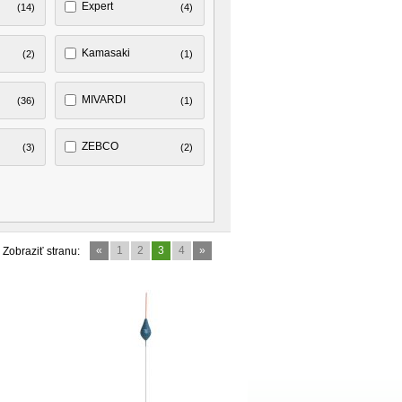
Expert
(14)
(4)
Kamasaki
(2)
(1)
MIVARDI
(36)
(1)
ZEBCO
(3)
(2)
«
1
2
3
4
»
Zobraziť stranu: