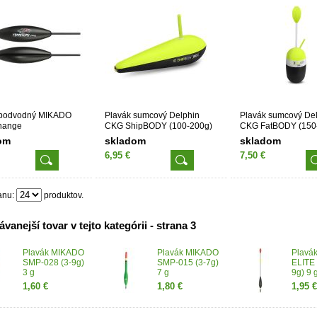
 podvodný MIKADO
Plavák sumcový Delphin
Plavák sumcový De
hange
CKG ShipBODY (100-200g)
CKG FatBODY (150
om
skladom
skladom
6,95 €
7,50 €
anu:
produktov.
vanejší tovar v tejto kategórii - strana 3
Plavák MIKADO
Plavák MIKADO
Plavá
SMP-028 (3-9g)
SMP-015 (3-7g)
ELITE 
3 g
7 g
9g) 9 
1,60 €
1,80 €
1,95 €