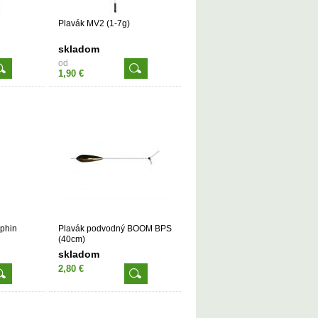
Plavák MV2 (1-7g)
skladom
od
1,90 €
lphin
Plavák podvodný BOOM BPS
(40cm)
skladom
2,80 €