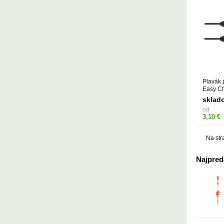
Plavák
Easy C
sklad
od
3,10 €
Na str
Najpredá