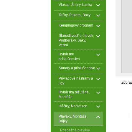
Vlasce, Šnúry, Lanká
Tašky, Puzdra, Boxy
Kempingový program
Starostlivosť o úlovok,
Podberáky, Saky,
Vedrá
Rybárske
príslušenstvo
Sonary a príslušenstvo
Prívlačové nástrahy a
Zobra
jigy
Rybárska bižutéria,
Montáže
Háčiky, Nadväzce
Plaváky, Montáže,
Bójky
Priebežné plaváky