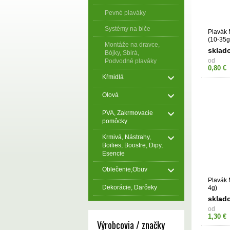
Pevné plaváky
Systémy na biče
Plavák
(10-35g
Montáže na dravce,
sklad
Bójky, Sbirá,
od
Podvodné plaváky
0,80 €
Kŕmidlá
Olová
PVA, Zakrmovacie
pomôcky
Krmivá, Nástrahy,
Boilies, Boostre, Dipy,
Esencie
Oblečenie,Obuv
Plavák
Dekorácie, Darčeky
4g)
sklad
od
1,30 €
Výrobcovia / značky