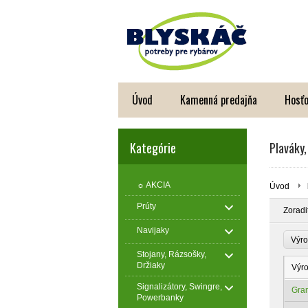
Úvod
Kamenná predajňa
Hosťo
Kategórie
Plaváky,
☼ AKCIA
Úvod
Prúty
Zoradi
Navijaky
Výro
Stojany, Rázsošky,
Držiaky
Výr
Signalizátory, Swingre,
Gra
Powerbanky